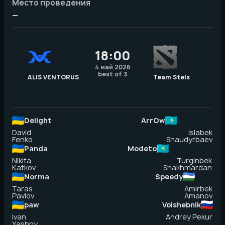
Место проведения
—
18:00
4 май 2026
best of 3
ALIS VENTORUS
Team Stels
Delight
ArrOw
David
Islabek
Fenko
Shaudyrbaev
Panda
Modeto
Nikita
Turginbek
Katkov
Shakhmardan
Norma
Speedy
Taras
Amirbek
Pavlov
Amanov
paw
Volshebnik
Ivan
Andrey Pekur
Yashny