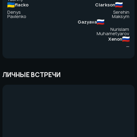
flacko
Clarkson
Denys
Serehin
Pavlenko
Maksym
Gazyava
Nurislam
Muhametyarov
Xenon
—
ЛИЧНЫЕ ВСТРЕЧИ