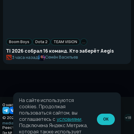
Boom Boys
Dota 2
TEAM VISION
…
TI 2026 собрал 16 команд. Кто заберёт Aegis
Семён Васильев
3 часа назад
На сайте используются
О нас
Правовая информация
cookies. Продолжая
пользоваться сайтом, вы
© 2026 Taverna.gg
+18
соглашаетесь с
условиями
.
ОК
media@taverna.gg
Подключена Яндекс.Метрика,
Реестровая запись:
которая также использует
Эл № ФС77-89710 выдано Федеральной службой по надзору в