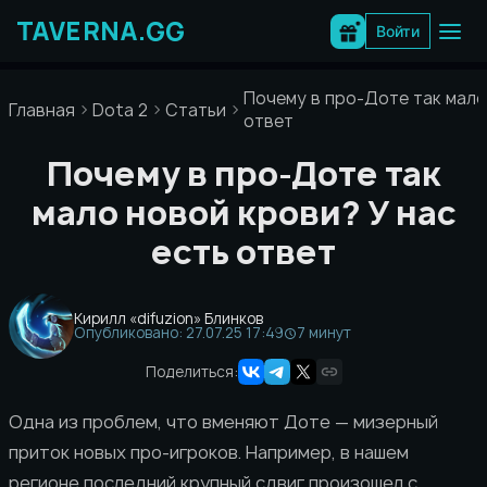
Перейти
к
Войти
содержимому
Почему в про-Доте так мало
Главная
Dota 2
Статьи
ответ
Почему в про-Доте так
мало новой крови? У нас
есть ответ
Кирилл «difuzion» Блинков
Опубликовано: 27.07.25 17:49
7 минут
Поделиться:
Одна из проблем, что вменяют Доте — мизерный
приток новых про-игроков. Например, в нашем
регионе последний крупный сдвиг произошел с