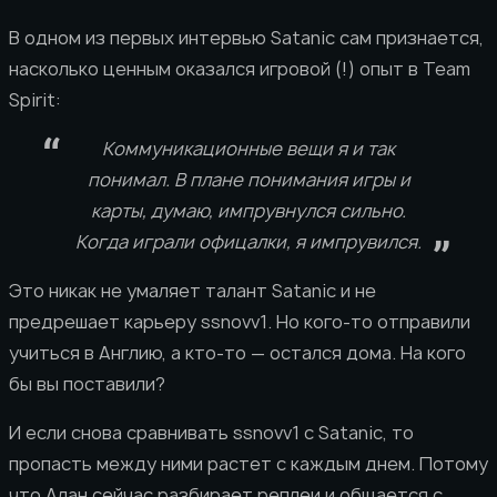
В одном из первых интервью Satanic сам признается,
насколько ценным оказался игровой (!) опыт в Team
Spirit:
Коммуникационные вещи я и так
понимал. В плане понимания игры и
карты, думаю, импрувнулся сильно.
Когда играли офицалки, я импрувился.
Это никак не умаляет талант Satanic и не
предрешает карьеру ssnovv1. Но кого-то отправили
учиться в Англию, а кто-то — остался дома. На кого
бы вы поставили?
И если снова сравнивать ssnovv1 с Satanic, то
пропасть между ними растет с каждым днем. Потому
что Алан сейчас разбирает реплеи и общается с