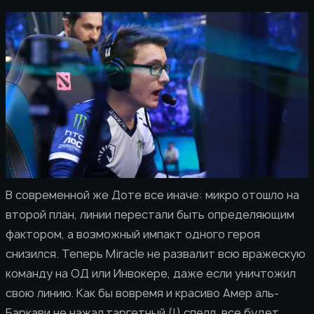
В современной же Доте все иначе: микро отошло на
второй план, линии перестали быть определяющим
фактором, а возможный импакт одного героя
снизился. Теперь Miracle не развалит всю вражескую
команду на ОД или Инвокере, даже если уничтожил
свою линию. Как бы вовремя и красиво Амер аль-
Баркави не нажал
таргетный (!) спелл, все будет