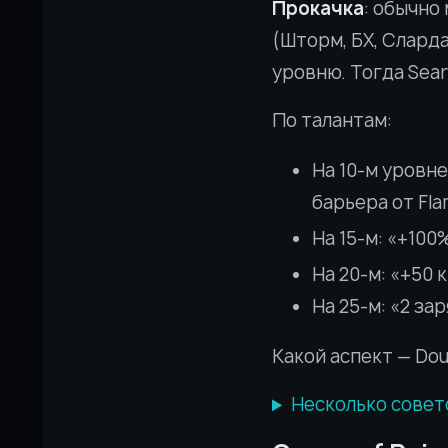
Прокачка
: обычно 
(Шторм, БХ, Слард
уровню. Тогда Sear
По талантам:
На 10-м уровне
барьера от Fla
На 15-м: «+100
На 20-м: «+50 к
На 25-м: «2 зар
Какой аспект — Dou
Несколько совет