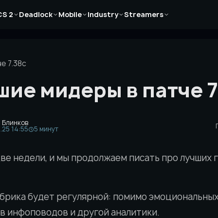
Новости
Новости
Новости
Новости
Новости
CS 2
Deadlock
Mobile
Industry
Streamers
Статьи
Статьи
Статьи
Статьи
Статьи
Гайды
Гайды
Гайды
Гайды
Гайды
е 7.38c
шие мидеры в патче 7
» Блинков
.25 14:55
5 минут
две недели, и мы продолжаем писать про лучших 
убрика будет регулярной: помимо эмоциональных
в инфоповодов и другой аналитики.