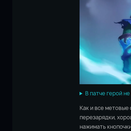
В патче герой не
Как и все метовые 
перезарядки, хоро
нажимать кнопочки,