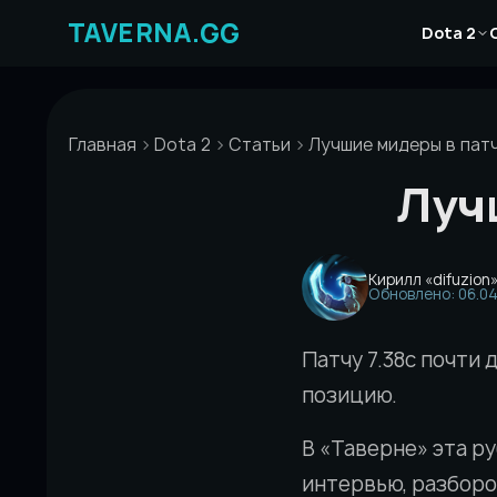
Перейти
Новости
к
Dota 2
Статьи
содержимому
Гайды
Главная
Dota 2
Статьи
Лучшие мидеры в патч
Луч
Кирилл «difuzion
Обновлено: 06.04
Патчу 7.38c почти 
позицию.
В «Таверне» эта р
интервью, разборо