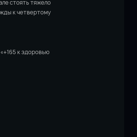
ачале стоять тяжело
ажды к четвертому
и «+165 к здоровью