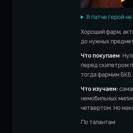
В патче герой не
Хороший фарм, акт
до нужных предмето
Что покупаем
: Ну
перед скипетром п
тогда фармим БКБ.
Что изучаем:
сама
немобильных милиш
четвертом. Но макс
По талантам: