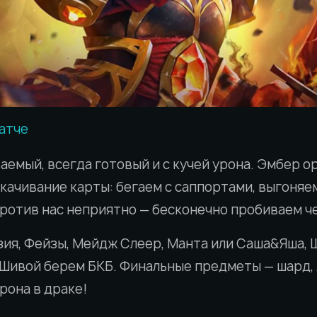
патче
аемый, всегда готовый и с кучей урона. Эмбер о
скачивание карты: бегаем с саппортами, выгоняе
против нас неприятно — бесконечно пробиваем чер
озия, Фейзы, Мейдж Слеер, Манта или Саша&Яша, 
Шивой берем БКБ. Финальные предметы — шард, 
рона в драке!