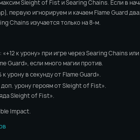
максим Sleight of Fist и Searing Chains. Если в н
ар), первую игнорируем и качаем Flame Guard дв
ing Chains изучается только на 8-м.
: «+12 к урону» при игре через Searing Chains ил
me Guard», если много магии против.
% к урону в секунду от Flame Guard».
 доп. урону героям от Sleight of Fist».
яда Sleight of Fist».
ble Impact.
ов