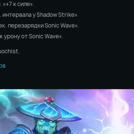
 «+7 к силе».
к. интервала у Shadow Strike»
сек. перезарядки Sonic Wave».
 к урону от Sonic Wave».
ochist.
ов