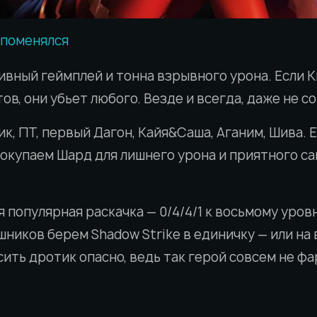
 поменялся
ивный геймплей и тонна взрывного урона. Если 
в, они убьет любого. Везде и всегда, даже не с
лик, ПТ, первый Дагон, Кайя&Саша, Аганим, Шива. Е
окупаем Шард для лишнего урона и приятного сай
я популярная раскачка — 0/4/4/1 к восьмому уро
ников берем Shadow Strike в единичку — или на 
ить дротик опасно, ведь так герой совсем не фа