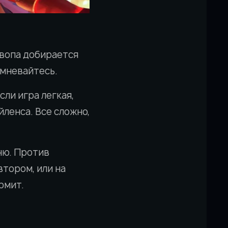
Квопа добирается
омневайтесь.
сли игра легкая,
ленса. Все сложно,
вню. Против
втором, или на
рмит.