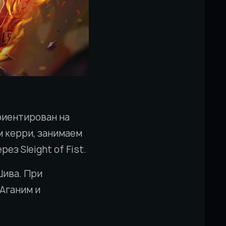
риентирован на
м керри, занимаем
ез Sleight of Fist.
Шива. При
Аганим и