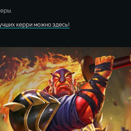
деры.
учших керри можно здесь!