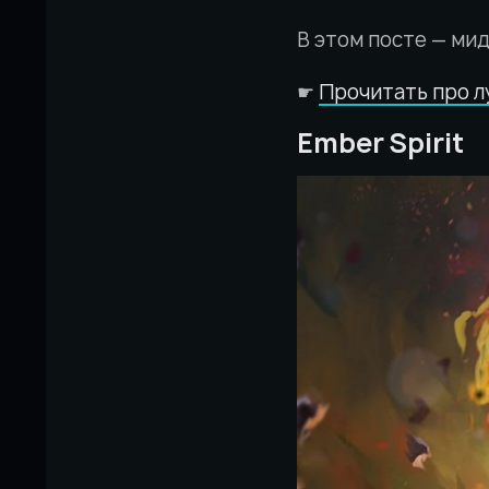
В этом посте — ми
☛
Прочитать про л
Ember Spirit