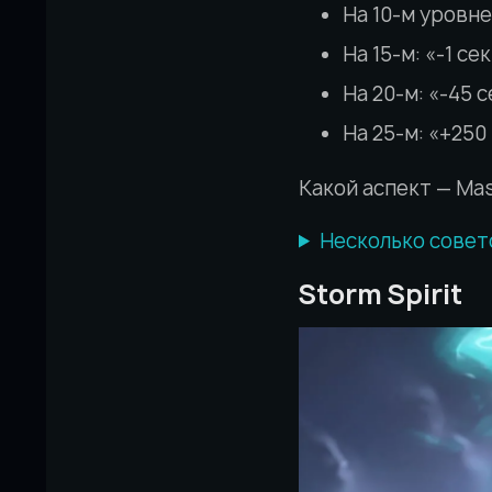
На 10-м уровне:
На 15-м: «-1 се
На 20-м: «-45 
На 25-м: «+250
Какой аспект — Mas
Несколько совет
Storm Spirit