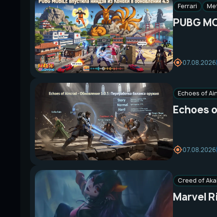
Ferrari
Met
PUBG MOB
07.08.2026
Echoes of Ai
Echoes o
07.08.2026
Creed of Ak
Marvel R