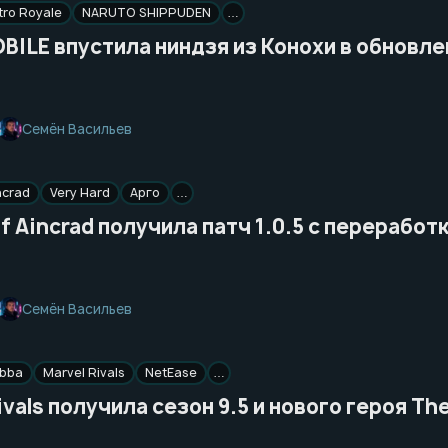
ro Royale
NARUTO SHIPPUDEN
…
ILE впустила ниндзя из Конохи в обновле
Семён Васильев
ncrad
Very Hard
Арго
…
f Aincrad получила патч 1.0.5 с перерабо
Семён Васильев
abba
Marvel Rivals
NetEase
…
ivals получила сезон 9.5 и нового героя Th