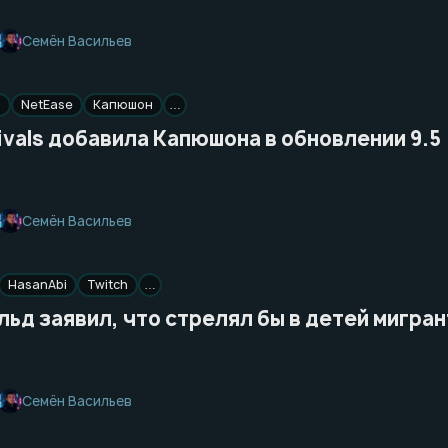
Семён Васильев
s
NetEase
Капюшон
…
ivals добавила Капюшона в обновлении 9.5
Семён Васильев
HasanAbi
Twitch
…
ьд заявил, что стрелял бы в детей мигра
Семён Васильев