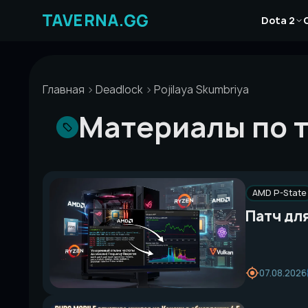
Перейти
Новости
к
Dota 2
Статьи
содержимому
Гайды
Главная
Deadlock
Pojilaya Skumbriya
Материалы по те
AMD P-State
Патч для
07.08.2026