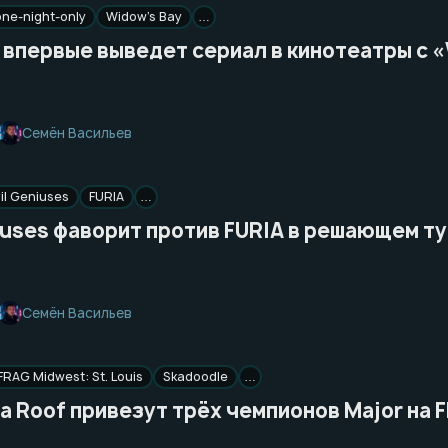
one-night-only
Widow’s Bay
…
 впервые выведет сериал в кинотеатры с 
Семён Васильев
il Geniuses
FURIA
…
iuses фаворит против FURIA в решающем т
Семён Васильев
FRAG Midwest: St. Louis
Skadoodle
…
a Roof привезут трёх чемпионов Major на F