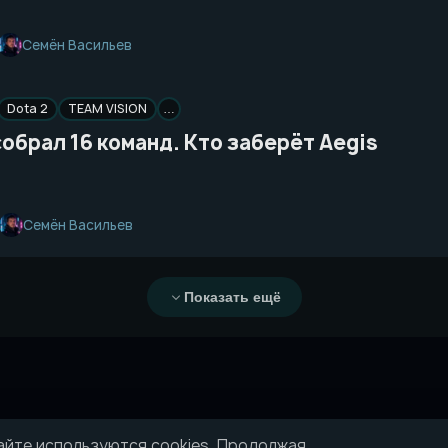
Семён Васильев
Dota 2
TEAM VISION
…
собрал 16 команд. Кто заберёт Aegis
Семён Васильев
Показать ещё
айте используются cookies. Продолжая