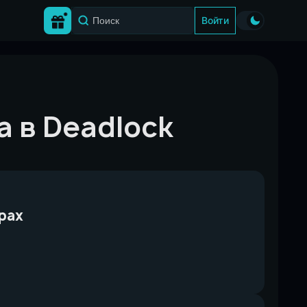
Войти
a в Deadlock
грах