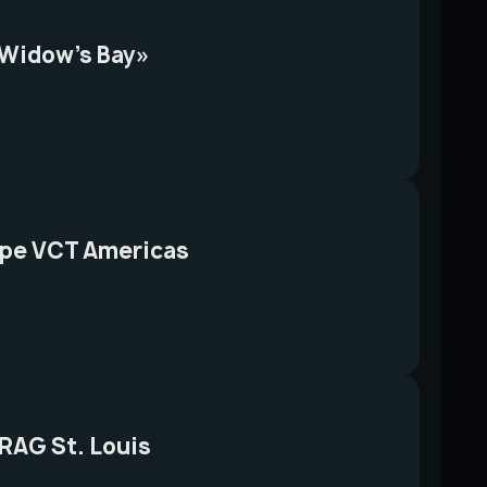
«Widow’s Bay»
уре VCT Americas
RAG St. Louis