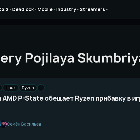
Новости
Новости
Новости
Новости
Новости
CS 2
Deadlock
Mobile
Industry
Streamers
Статьи
Статьи
Статьи
Статьи
Статьи
Гайды
Гайды
Гайды
Гайды
Гайды
гу Pojilaya Skumbriy
Linux
Ryzen
…
 AMD P-State обещает Ryzen прибавку в и
Семён Васильев