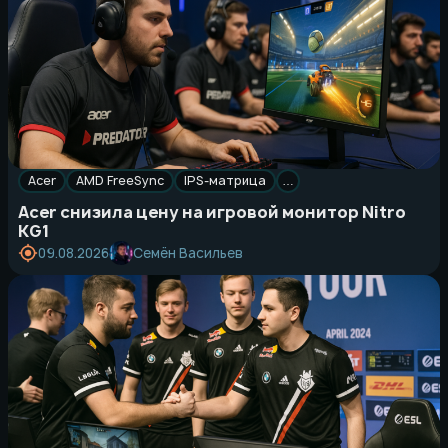
Acer
AMD FreeSync
IPS-матрица
…
Acer снизила цену на игровой монитор Nitro
KG1
Семён Васильев
09.08.2026