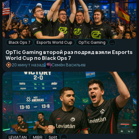
Black Ops 7
Esports World Cup
OpTic Gaming
…
OpTic Gaming второй раз подряд взяли Esports
World Cup по Black Ops 7
Семён Васильев
20 минут назад
LEVIATAN
MIBR
Split
…