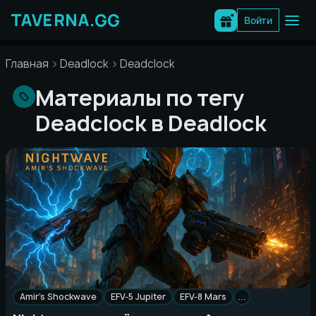
Перейти
к
Войти
содержимому
Главная
Deadlock
Deadclock
Материалы по тегу
Deadclock в Deadlock
Amir’s Shockwave
EFV-5 Jupiter
EFV-8 Mars
…