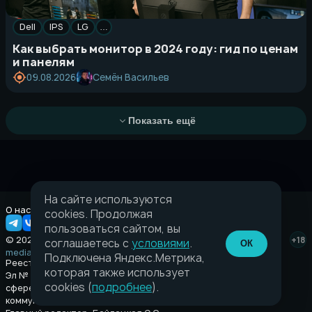
Dell
IPS
LG
…
Как выбрать монитор в 2024 году: гид по ценам
и панелям
Семён Васильев
09.08.2026
Показать ещё
На сайте используются
О нас
Правовая информация
cookies. Продолжая
пользоваться сайтом, вы
© 2026 Taverna.gg
+18
соглашаетесь с
условиями
.
ОК
media@taverna.gg
Подключена Яндекс.Метрика,
Реестровая запись:
которая также использует
Эл № ФС77-89710 выдано Федеральной службой по надзору в
cookies (
подробнее
).
сфере связи, информационных технологий и массовых
коммуникаций (Роскомнадзор) от 08 июля 2025.