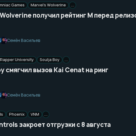
omniac Games
Marvel’s Wolverine
…
 Wolverine получил рейтинг M перед релиз
Семён Васильев
Rapper University
Soulja Boy
…
oy смягчил вызов Kai Cenat на ринг
Семён Васильев
ls
Phoenix
VNM
…
trols закроет отгрузки с 8 августа