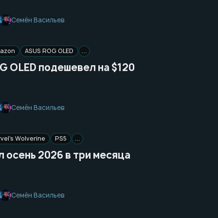
Семён Васильев
azon
ASUS ROG OLED
…
G OLED подешевел на $120
Семён Васильев
vel’s Wolverine
PS5
…
 осень 2026 в три месяца
Семён Васильев