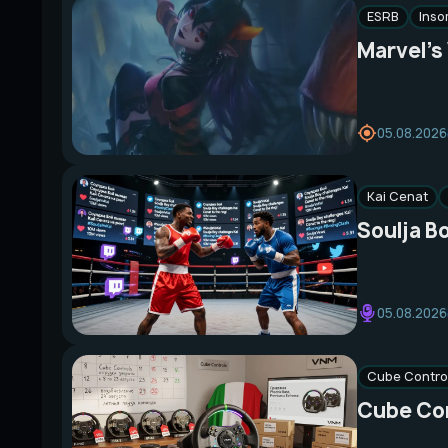
ESRB
Ins
Marvel’s
05.08.2026
Kai Cenat
Soulja B
05.08.2026
Cube Contro
Cube Con