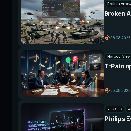
Broken Arro
Broken 
06.08.2026
HarbourView 
T-Pain п
05.08.2026
4K OLED
A
Philips 