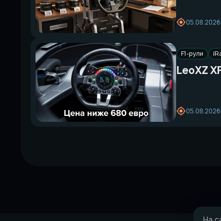
05.08.2026
F1-рули
iR
LeoXZ XF
05.08.2026
На с