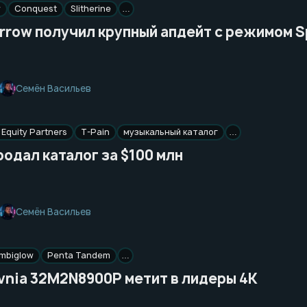
w
Conquest
Slitherine
…
Arrow получил крупный апдейт с режимом S
Семён Васильев
Equity Partners
T-Pain
музыкальный каталог
…
родал каталог за $100 млн
Семён Васильев
mbiglow
Penta Tandem
…
Evnia 32M2N8900P метит в лидеры 4K