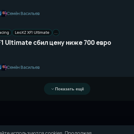
Семён Васильев
acing
LeoXZ XF1 Ultimate
…
1 Ultimate сбил цену ниже 700 евро
Семён Васильев
Показать ещё
айте используются cookies. Продолжая