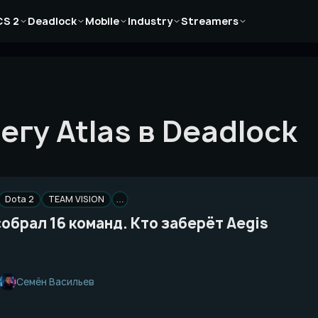
Новости
Новости
Новости
Новости
Новости
CS 2
Deadlock
Mobile
Industry
Streamers
Статьи
Статьи
Статьи
Статьи
Статьи
Гайды
Гайды
Гайды
Гайды
Гайды
гу Atlas в Deadlock
Dota 2
TEAM VISION
…
собрал 16 команд. Кто заберёт Aegis
Семён Васильев