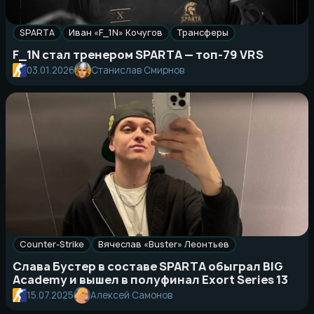
SPARTA
Иван «F_1N» Кочугов
Трансферы
F_1N стал тренером SPARTA — топ-79 VRS
03.01.2026
Станислав Смирнов
Counter-Strike
Вячеслав «Buster» Леонтьев
Слава Бустер в составе SPARTA обыграл BIG
Academy и вышел в полуфинал Exort Series 13
15.07.2025
Алексей Самонов