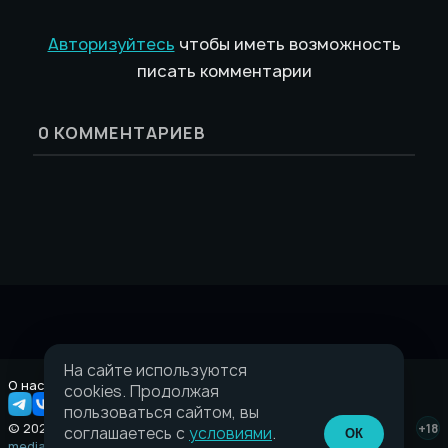
Авторизуйтесь
чтобы иметь возможность
писать комментарии
0
КОММЕНТАРИЕВ
На сайте используются
О нас
Правовая информация
cookies. Продолжая
пользоваться сайтом, вы
© 2026 Taverna.gg
+18
соглашаетесь с
условиями
.
ОК
media@taverna.gg