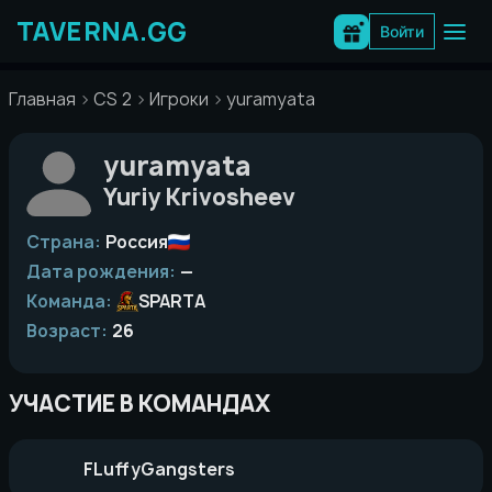
Перейти
к
Войти
содержимому
Главная
CS 2
Игроки
yuramyata
yuramyata
Yuriy Krivosheev
Страна:
Россия
Дата рождения:
—
Команда:
SPARTA
Возраст:
26
УЧАСТИЕ В КОМАНДАХ
FLuffyGangsters