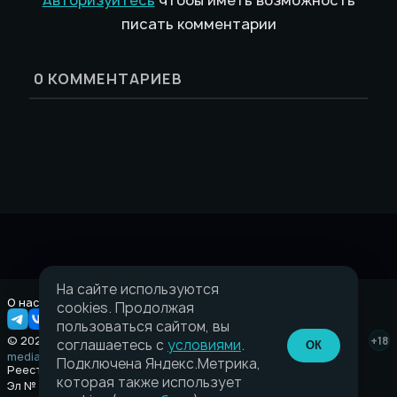
Авторизуйтесь
чтобы иметь возможность
писать комментарии
0
КОММЕНТАРИЕВ
На сайте используются
О нас
Правовая информация
cookies. Продолжая
пользоваться сайтом, вы
© 2026 Taverna.gg
+18
соглашаетесь с
условиями
.
ОК
media@taverna.gg
Подключена Яндекс.Метрика,
Реестровая запись:
которая также использует
Эл № ФС77-89710 выдано Федеральной службой по надзору в