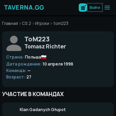
Перейти
к
Войти
содержимому
Главная
CS 2
Игроки
tom223
ToM223
Tomasz Richter
Страна:
Польша
Дата рождения:
10 апреля 1998
Команда:
—
Возраст:
27
УЧАСТИЕ В КОМАНДАХ
Klan Gadanych Głupot