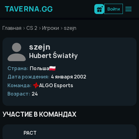
Перейти
к
Войти
содержимому
Главная
CS 2
Игроки
szejn
szejn
Hubert Światły
Страна:
Польша
Дата рождения:
4 января 2002
Команда:
ALGO Esports
Возраст:
24
УЧАСТИЕ В КОМАНДАХ
PACT