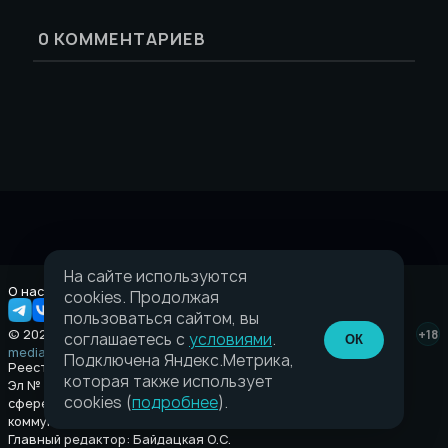
0
КОММЕНТАРИЕВ
На сайте используются
О нас
Правовая информация
cookies. Продолжая
пользоваться сайтом, вы
© 2026 Taverna.gg
+18
соглашаетесь с
условиями
.
ОК
media@taverna.gg
Подключена Яндекс.Метрика,
Реестровая запись:
которая также использует
Эл № ФС77-89710 выдано Федеральной службой по надзору в
cookies (
подробнее
).
сфере связи, информационных технологий и массовых
коммуникаций (Роскомнадзор) от 08 июля 2025.
Главный редактор: Байдацкая О.С.