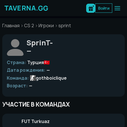
Перейти
к
Войти
содержимому
Главная
CS 2
Игроки
sprint
SprinT-
—
Страна:
Турция
Дата рождения:
—
Команда:
gothboiclique
Возраст:
—
УЧАСТИЕ В КОМАНДАХ
FUT Turkuaz