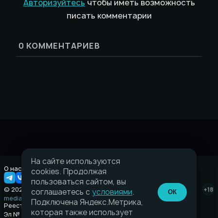
Авторизуйтесь
чтобы иметь возможность
писать комментарии
0
КОММЕНТАРИЕВ
На сайте используются
О нас
Правовая информация
cookies. Продолжая
пользоваться сайтом, вы
© 2026 Taverna.gg
+18
соглашаетесь с
условиями
.
ОК
media@taverna.gg
Подключена Яндекс.Метрика,
Реестровая запись:
которая также использует
Эл № ФС77-89710 выдано Федеральной службой по надзору в