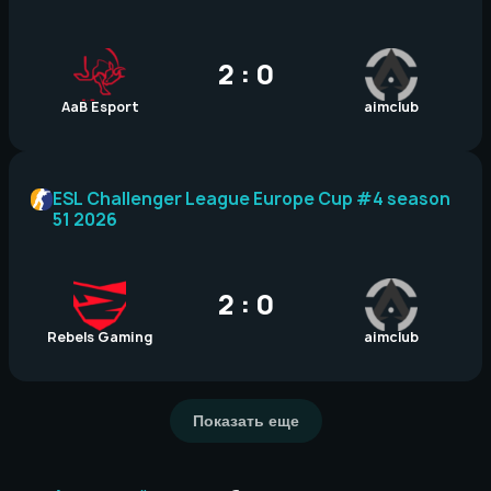
2 : 0
AaB Esport
aimclub
ESL Challenger League Europe Cup #4 season
51 2026
2 : 0
Rebels Gaming
aimclub
Показать еще