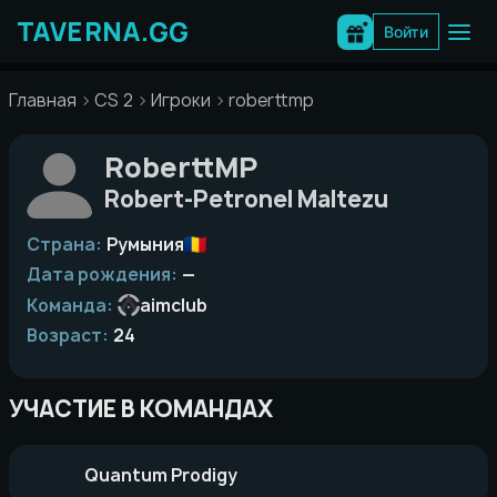
Перейти
к
Войти
содержимому
Главная
CS 2
Игроки
roberttmp
RoberttMP
Robert-Petronel Maltezu
Страна:
Румыния
Дата рождения:
—
Команда:
aimclub
Возраст:
24
УЧАСТИЕ В КОМАНДАХ
Quantum Prodigy