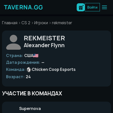
Перейти
к
Войти
содержимому
Главная
CS 2
Игроки
rekmeister
REKMEISTER
Alexander Flynn
Страна:
США
Дата рождения:
—
Команда:
Chicken Coop Esports
Возраст:
24
УЧАСТИЕ В КОМАНДАХ
Supernova