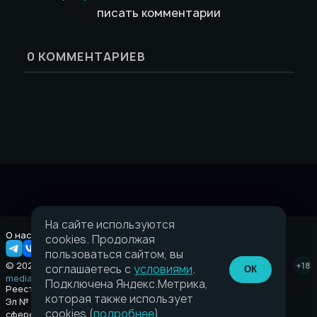
писать комментарии
0
КОММЕНТАРИЕВ
На сайте используются
О нас
Правовая информация
cookies. Продолжая
пользоваться сайтом, вы
© 2026 Taverna.gg
+18
соглашаетесь с
условиями
.
ОК
media@taverna.gg
Подключена Яндекс.Метрика,
Реестровая запись:
которая также использует
Эл № ФС77-89710 выдано Федеральной службой по надзору в
cookies (
подробнее
).
сфере связи, информационных технологий и массовых