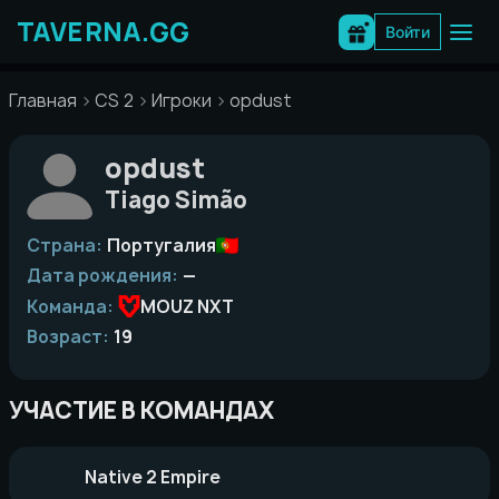
Перейти
к
Войти
содержимому
Главная
CS 2
Игроки
opdust
opdust
Tiago Simão
Страна:
Португалия
Дата рождения:
—
Команда:
MOUZ NXT
Возраст:
19
УЧАСТИЕ В КОМАНДАХ
Native 2 Empire