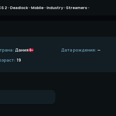
Новости
Новости
Новости
Новости
Новости
CS 2
Deadlock
Mobile
Industry
Streamers
Статьи
Статьи
Статьи
Статьи
Статьи
Гайды
Гайды
Гайды
Гайды
Гайды
трана:
Дания
Дата рождения:
—
озраст:
19