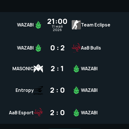
21:00
WAZABI
Team Eclipse
11 май
2026
0 : 2
WAZABI
AaB Bulls
2 : 1
MASONIC
WAZABI
2 : 0
Entropy
WAZABI
2 : 0
AaB Esport
WAZABI