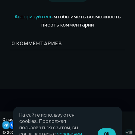
Авторизуйтесь
чтобы иметь возможность
писать комментарии
0
КОММЕНТАРИЕВ
На сайте используются
О нас
Правовая информация
cookies. Продолжая
пользоваться сайтом, вы
© 2026 Taverna.gg
+18
соглашаетесь с
условиями
.
ОК