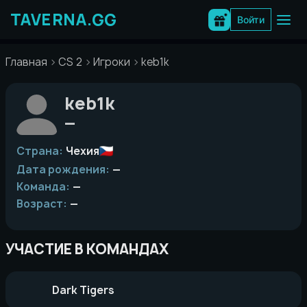
Перейти
к
Войти
содержимому
Главная
CS 2
Игроки
keb1k
keb1k
—
Страна:
Чехия
Дата рождения:
—
Команда:
—
Возраст:
—
УЧАСТИЕ В КОМАНДАХ
Dark Tigers