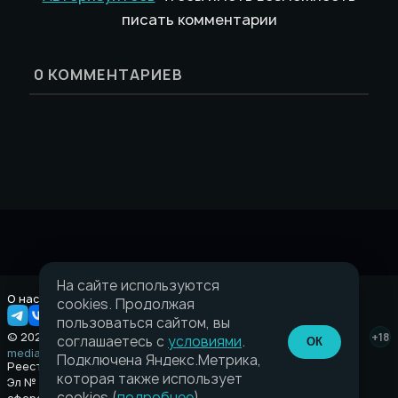
писать комментарии
0
КОММЕНТАРИЕВ
На сайте используются
О нас
Правовая информация
cookies. Продолжая
пользоваться сайтом, вы
© 2026 Taverna.gg
+18
соглашаетесь с
условиями
.
ОК
media@taverna.gg
Подключена Яндекс.Метрика,
Реестровая запись:
которая также использует
Эл № ФС77-89710 выдано Федеральной службой по надзору в
cookies (
подробнее
).