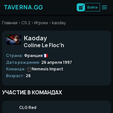
Перейти
к
Войти
содержимому
Главная
CS 2
Игроки
kaoday
Kaoday
Coline Le Floc’h
Страна:
Франция
Дата рождения:
26 апреля 1997
Команда:
Nemesis Impact
Возраст:
28
УЧАСТИЕ В КОМАНДАХ
CLG Red