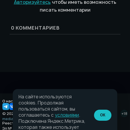
Авторизуйтесь
чтобы иметь возможность
писать комментарии
0
КОММЕНТАРИЕВ
На сайте используются
О нас
Правовая информация
cookies. Продолжая
пользоваться сайтом, вы
© 2026 Taverna.gg
+18
соглашаетесь с
условиями
.
ОК
media@taverna.gg
Подключена Яндекс.Метрика,
Реестровая запись:
которая также использует
Эл № ФС77-89710 выдано Федеральной службой по надзору в