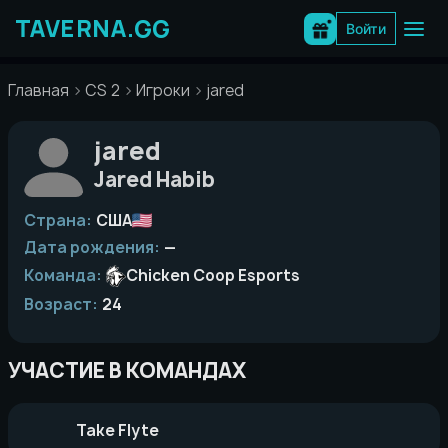
Перейти
к
Войти
содержимому
Главная
CS 2
Игроки
jared
jared
Jared Habib
Страна:
США
Дата рождения:
—
Команда:
Chicken Coop Esports
Возраст:
24
УЧАСТИЕ В КОМАНДАХ
Take Flyte