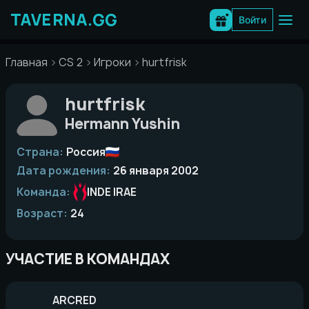
Перейти
к
Войти
содержимому
Главная
CS 2
Игроки
hurtfrisk
hurtfrisk
Hermann Yushin
Страна:
Россия
Дата рождения:
26 января 2002
Команда:
INDE IRAE
Возраст:
24
УЧАСТИЕ В КОМАНДАХ
ARCRED