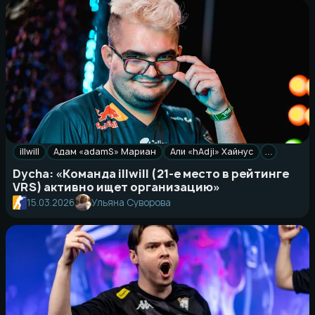
illwill
Адам «adamS» Мариан
Али «hAdji» Хайнус
…
Dycha: «Команда illwill (21-е место в рейтинге
VRS) активно ищет организацию»
15.03.2026
Ульяна Суворова