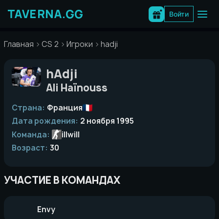
Перейти
к
Войти
содержимому
Главная
CS 2
Игроки
hadji
hAdji
Ali Haïnouss
Страна:
Франция
Дата рождения:
2 ноября 1995
Команда:
illwill
Возраст:
30
УЧАСТИЕ В КОМАНДАХ
Envy