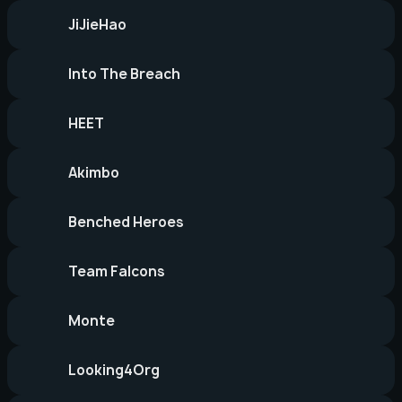
JiJieHao
Into The Breach
HEET
Akimbo
Benched Heroes
Team Falcons
Monte
Looking4Org