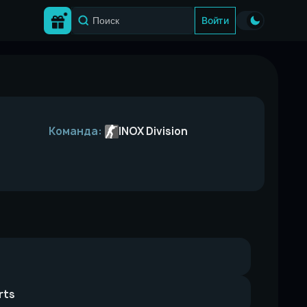
Войти
Команда:
INOX Division
rts