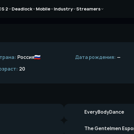
Новости
Новости
Новости
Новости
Новости
CS 2
Deadlock
Mobile
Industry
Streamers
Статьи
Статьи
Статьи
Статьи
Статьи
Гайды
Гайды
Гайды
Гайды
Гайды
трана:
Россия
Дата рождения:
—
озраст:
20
EveryBodyDance
The Gentelmen Espo