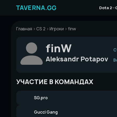
Перейти
Новости
к
Dota 2
Статьи
содержимому
Гайды
Главная
CS 2
Игроки
finw
finW
С
Aleksandr Potapov
В
УЧАСТИЕ В КОМАНДАХ
SG.pro
Gucci Gang