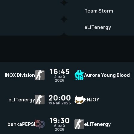
Team Storm
eLITenergy
16:45
INOX Division
Aurora Young Blood
2 май
2026
20:00
eLITenergy
ENJOY
19 май 2026
19:30
bankaPEPSI
eLITenergy
6 май
2026