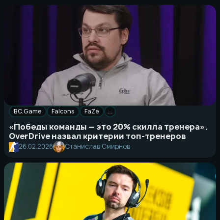
BC.Game
Falcons
FaZe
…
«Победы команды — это 20% скилла тренера».
OverDrive назвал критерии топ-тренеров
26.02.2026
Станислав Смирнов