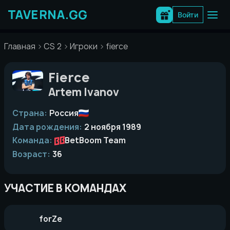
Перейти
к
Войти
содержимому
Главная
CS 2
Игроки
fierce
Fierce
Artem Ivanov
Страна:
Россия
Дата рождения:
2 ноября 1989
Команда:
BetBoom Team
Возраст:
36
УЧАСТИЕ В КОМАНДАХ
forZe