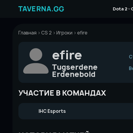
Перейти
Новости
к
Dota 2
Статьи
содержимому
Гайды
Главная
CS 2
Игроки
efire
efire
С
Tugserdene
В
Erdenebold
УЧАСТИЕ В КОМАНДАХ
IHC Esports