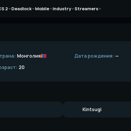
Новости
Новости
Новости
Новости
Новости
CS 2
Deadlock
Mobile
Industry
Streamers
Статьи
Статьи
Статьи
Статьи
Статьи
Гайды
Гайды
Гайды
Гайды
Гайды
трана:
Монголия
Дата рождения:
—
озраст:
20
Kintsugi