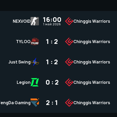
16:00
NEXVOID
Chinggis Warriors
1 май 2026
1 : 2
TYLOO
Chinggis Warriors
1 : 2
Just Swing
Chinggis Warriors
0 : 2
Legion
Chinggis Warriors
2 : 1
FengDa Gaming
Chinggis Warriors