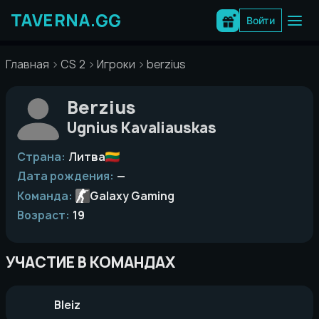
Перейти
к
Войти
содержимому
Главная
CS 2
Игроки
berzius
Berzius
Ugnius Kavaliauskas
Страна:
Литва
Дата рождения:
—
Команда:
Galaxy Gaming
Возраст:
19
УЧАСТИЕ В КОМАНДАХ
Bleiz