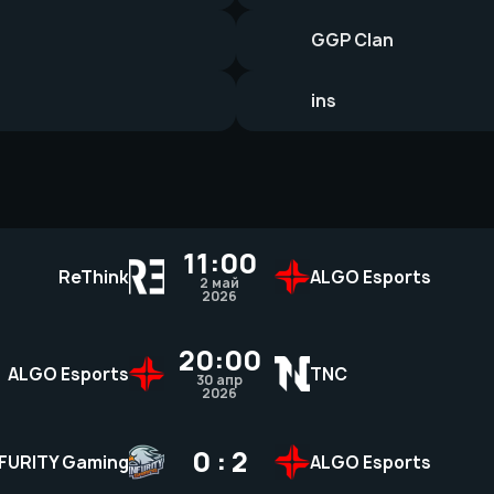
GGP Clan
ins
11:00
ReThink
ALGO Esports
2 май
2026
20:00
ALGO Esports
TNC
30 апр
2026
0 : 2
NFURITY Gaming
ALGO Esports