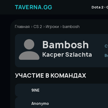
Перейти
Новости
к
Dota 2
Статьи
содержимому
Гайды
Главная
CS 2
Игроки
bambosh
Bambosh
С
Kacper Szlachta
В
УЧАСТИЕ В КОМАНДАХ
9INE
Anonymo