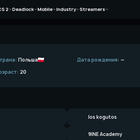
Новости
Новости
Новости
Новости
Новости
CS 2
Deadlock
Mobile
Industry
Streamers
Статьи
Статьи
Статьи
Статьи
Статьи
Гайды
Гайды
Гайды
Гайды
Гайды
трана:
Польша
Дата рождения:
—
озраст:
20
los kogutos
9INE Academy