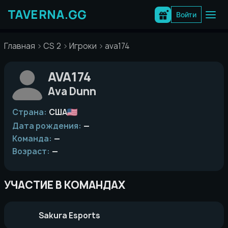
Перейти
к
Войти
содержимому
Главная
CS 2
Игроки
ava174
AVA174
Ava Dunn
Страна:
США
Дата рождения:
—
Команда:
—
Возраст:
—
УЧАСТИЕ В КОМАНДАХ
Sakura Esports