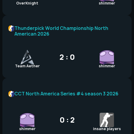
OverKnight
shimmer
Thunderpick World Championship North
American 2026
2 : 0
Team Aether
shimmer
CCT North America Series #4 season 3 2026
0 : 2
shimmer
insane players