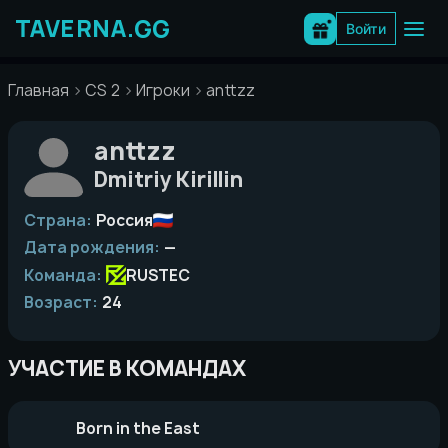
Перейти
к
Войти
содержимому
Главная
CS 2
Игроки
anttzz
anttzz
Dmitriy Kirillin
Страна:
Россия
Дата рождения:
—
Команда:
RUSTEC
Возраст:
24
УЧАСТИЕ В КОМАНДАХ
Born in the East