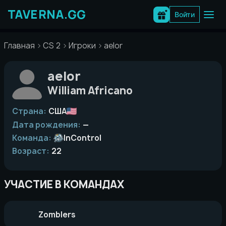
Перейти
к
Войти
содержимому
Главная
CS 2
Игроки
aelor
aelor
William Africano
Страна:
США
Дата рождения:
—
Команда:
InControl
Возраст:
22
УЧАСТИЕ В КОМАНДАХ
Zomblers