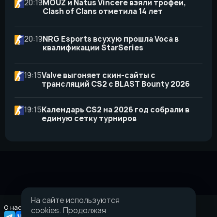
20:19
MOUZ и Natus Vincere взяли трофеи,
Clash of Clans отметила 14 лет
20:19
NRG Esports всухую прошла Voca в
квалификации StarSeries
19:15
Valve выгоняет скин-сайты с
трансляций CS2 с BLAST Bounty 2026
19:15
Календарь CS2 на 2026 год собрали в
единую сетку турниров
На сайте используются
О нас
Правовая информация
cookies. Продолжая