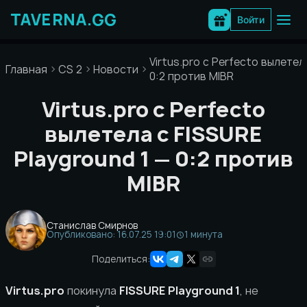
Перейти
к
Войти
содержимому
Virtus.pro с Perfecto вылетел
Главная
CS 2
Новости
0:2 против MIBR
Virtus.pro с Perfecto
вылетела с FISSURE
Playground 1 — 0:2 против
MIBR
Станислав Смирнов
Опубликовано: 16.07.25 19:01
1 минута
Поделиться:
Virtus.pro
покинула
FISSURE Playground 1
, не