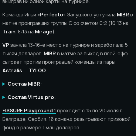
выиграв ни одной карты на турнире.
Команда Ильи «
Perfecto
» Залуцкого уступила
MIBR
в
матче проигравших группы C со счетом 0:2 (10:13 на
Train
, 8:13 на
Mirage
).
VP
заняла 13-16-е место на турнире и заработала 5
тысяч долларов.
MIBR
в матче за выход в плей-офф
сыграет против проигравшей команды из пары
Astralis
—
TYLOO
.
Состав MIBR:
Состав Virtus.pro:
FISSURE Playground 1
проходит с 15 по 20 июля в
Белграде, Сербия. 16 команд разыгрывают призовой
фонд в размере 1 млн долларов.