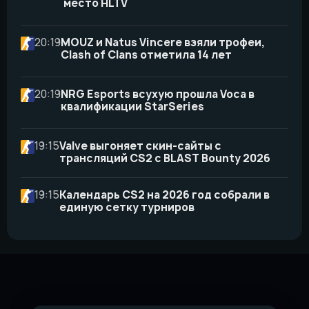
место HLTV
20:19
MOUZ и Natus Vincere взяли трофеи,
Clash of Clans отметила 14 лет
20:19
NRG Esports всухую прошла Voca в
квалификации StarSeries
19:15
Valve выгоняет скин-сайты с
трансляций CS2 с BLAST Bounty 2026
19:15
Календарь CS2 на 2026 год собрали в
единую сетку турниров