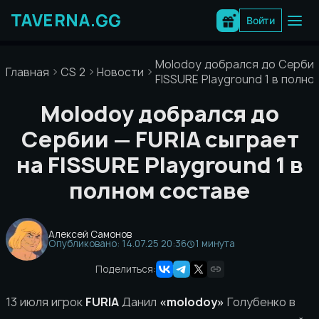
Перейти
к
Войти
содержимому
Molodoy добрался до Сербии 
Главная
CS 2
Новости
FISSURE Playground 1 в полно
Molodoy добрался до
Сербии — FURIA сыграет
на FISSURE Playground 1 в
полном составе
Алексей Самонов
Опубликовано: 14.07.25 20:36
1 минута
Поделиться:
13 июля игрок
FURIA
Данил
«molodoy»
Голубенко в