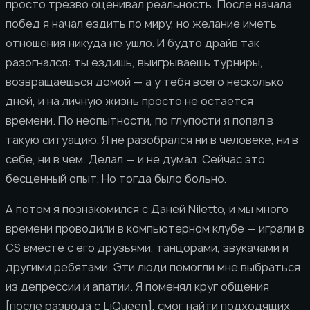
просто трезво оценивал реальность. После начала
побед я начал ездить по миру, но желание иметь
отношения никуда не ушло. И будто драйв так
разогнался: ты ездишь, выигрываешь турниры,
возвращаешься домой — а у тебя всего несколько
дней, и на личную жизнь просто не остается
времени. По неопытности, по глупости я попал в
такую ситуацию. Я не разобрался ни в человеке, ни в
себе, ни в чем. Делал — и не думал. Сейчас это
бесценный опыт. Но тогда было больно.
А потом я познакомился с Даней Niletto, и мы много
времени проводили в компьютерном клубе — играли в
CS вместе с его друзьями, танцорами, звукачами и
другими ребятами. Эти люди помогли мне выбраться
из депрессии и апатии. Я поменял круг общения
[после развода с LiQueen], смог найти подходящих