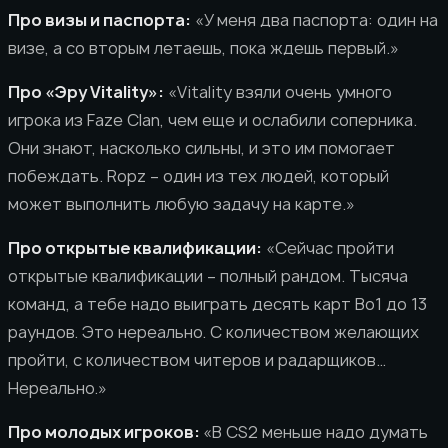
Про визы и паспорта:
«У меня два паспорта: один на
визе, а со вторым летаешь, пока ждешь первый.»
Про «Эру Vitality»:
«Vitality взяли очень умного
игрока из Faze Clan, чем еще и ослабили соперника.
Они знают, насколько сильны, и это им помогает
побеждать. Ropz – один из тех людей, который
может выполнить любую задачу на карте.»
Про открытые квалификации:
«Сейчас пройти
открытые квалификации – полный рандом. Тысяча
команд, а тебе надо выиграть десять карт Bo1 до 13
раундов. Это нереально. С количеством желающих
пройти, с количеством читеров и радарщиков…
Нереально.»
Про молодых игроков:
«В CS2 меньше надо думать