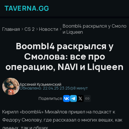
Перейти
к
содержимому
Boombl4 раскрылся у Смолова
Главная
CS 2
Новости
и Liqueen
Boombl4 раскрылся у
Смолова: все про
операцию, NAVI и Liqueen
Арсений Кузьминский
Обновлено: 22.04.25 23:25
8 минут
Поделиться:
Кирилл «boombl4» Михайлов пришел на подкаст к
Федору Смолову, где рассказал о многих вещах, как
личных, так и общих.