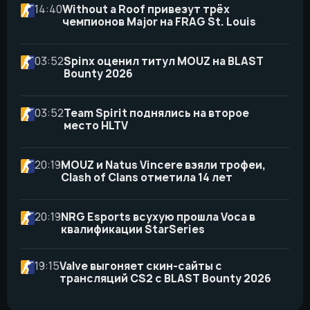
14:40
Without a Roof привезут трёх
чемпионов Major на FRAG St. Louis
03:52
Spinx оценил титул MOUZ на BLAST
Bounty 2026
03:52
Team Spirit поднялись на второе
место HLTV
20:19
MOUZ и Natus Vincere взяли трофеи,
Clash of Clans отметила 14 лет
20:19
NRG Esports всухую прошла Voca в
квалификации StarSeries
19:15
Valve выгоняет скин-сайты с
трансляций CS2 с BLAST Bounty 2026