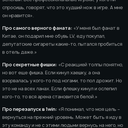
спросишь, говорят, что это худший нож в игре. А мне
он нравится».
Про самого верного фаната:
«У меня был фанат в
Китае, он подарил мне обувь LV, еду покупал,
депутатские сигареты какие-то, пытался пробиться
в отель даже.»
Про секретные фишки:
«С реакцией толпы понятно,
но вот еще фишка. Если кинул хаешку, а она
взорвалась у кого-то под ногами, то пол дрожит. Но
это не на всех ланах. Если флешку кинул и ослепил
кого-то, то вся арена становится белой.»
Про перезапуск в 1win:
«Я понимал, что моя цель –
вернуться на прежний уровень. Может быть я иду в
эту команду и не с этими людьми вернусь на него, но