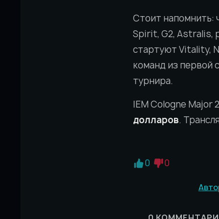
Стоит напомнить: 
Spirit, G2, Astrali
стартуют Vitality, 
команд из первой 
турнира.
IEM Cologne Major
долларов
. Трансл
0
0
Авто
0
КОММЕНТАРИ