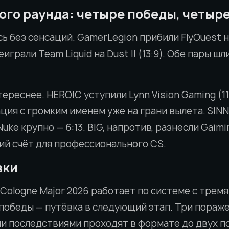
ого раунда: четыре победы, четыр
ь без сенсаций. GamerLegion прибили FlyQuest на 
грали Team Liquid на Dust II (13:9). Обе пары шл
тереснее. HEROIC уступили Lynn Vision Gaming (11:1
ция с громким именем уже на грани вылета. SIN
ke крупно — 6:13. BIG, напротив, разнесли Gaimin 
кий счёт для профессионального CS.
вки
 Cologne Major 2026 работает по системе с трем
победы — путёвка в следующий этап. Три пораж
 последствиями проходят в формате до двух п