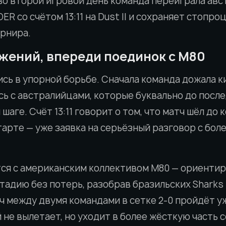
во второй игровой день команда переиграла ав
со счётом 13:11 на Dust II и сохраняет стопро
урнира.
ажений, впереди поединок с M80
ись в упорной борьбе. Сначала команда дожала 
сь с австралийцами, которые буквально до посл
шаге. Счёт 13:11 говорит о том, что матч шёл до 
тарте — уже заявка на серьёзный разговор с бол
тся с американским коллективом M80 — ориентиро
тадию без потерь, разобрав бразильских Sharks 
тч между двумя командами в сетке 2-0 пройдёт у
 не вылетает, но уходит в более жёсткую часть с