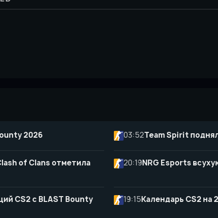
ounty 2026
03:52
Team Spirit подня
lash of Clans отметила
20:19
NRG Esports всуху
ций CS2 с BLAST Bounty
19:15
Календарь CS2 на 