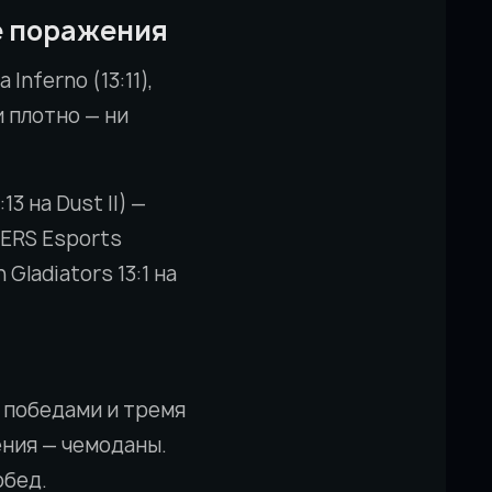
е поражения
Inferno (13:11),
и плотно — ни
3 на Dust II) —
NERS Esports
Gladiators 13:1 на
я победами и тремя
ения — чемоданы.
обед.