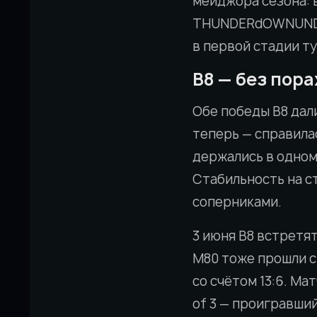
мейджора сезона: 
THUNDERdOWNUNDER 
в первой стадии т
B8 — без пор
Обе победы B8 дал
теперь — справила
держались в одном 
Стабильность на с
соперниками.
3 июня B8 встретя
M80 тоже прошли с
со счётом 13:6. Ма
of 3 — проигравший