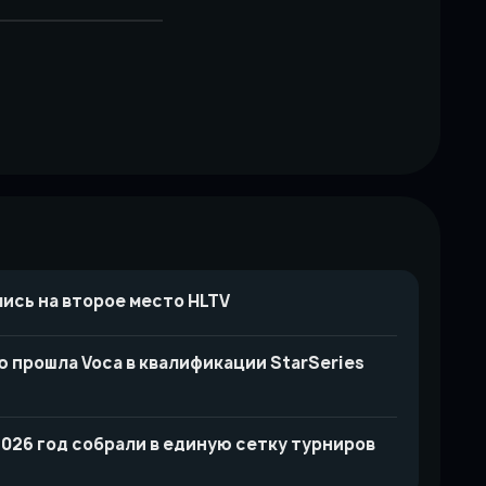
лись на второе место HLTV
ю прошла Voca в квалификации StarSeries
2026 год собрали в единую сетку турниров