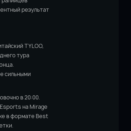
стралийцев
центный результат
китайский TYLOO,
еднего тура
конца.
ее сильными
вочно в 20:00.
Esports на Mirage
же в формате Best
етки.