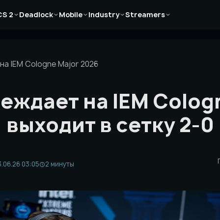
Новости
Новости
Новости
Новости
Новости
CS 2
Deadlock
Mobile
Industry
Streamers
Статьи
Статьи
Статьи
Статьи
Статьи
Гайды
Гайды
Гайды
Гайды
Гайды
а IEM Cologne Major 2026
еждает на IEM Cologn
выходит в сетку 2-0
.06.26 03:05
2 минуты