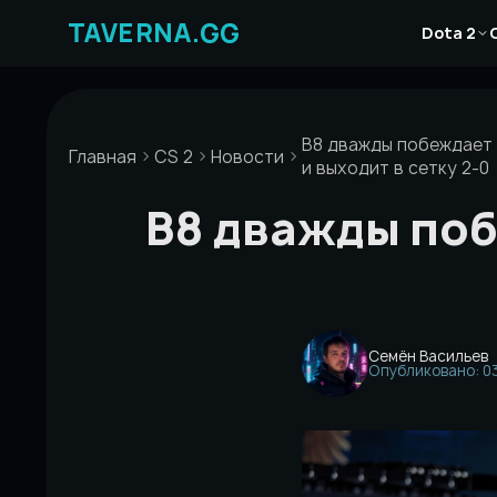
Перейти
Новости
к
Dota 2
Статьи
содержимому
Гайды
B8 дважды побеждает н
Главная
CS 2
Новости
и выходит в сетку 2-0
B8 дважды поб
Семён Васильев
Опубликовано: 03