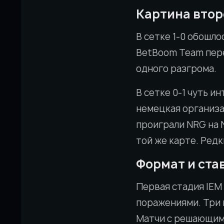
Картина втор
В сетке 1-0 обошлос
BetBoom Team переи
одного разгрома.
В сетке 0-1 чуть ин
немецкая организа
проиграли NRG на Nu
той же карте. Ред
Формат и ста
Первая стадия IEM
поражениями. Три 
Матчи с решающими