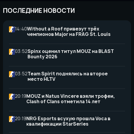
ПОСЛЕДНИЕ НОВОСТИ
14:40
Without a Roof привезут трёх
чемпионов Major на FRAG St. Louis
03:52
Spinx оценил титул MOUZ на BLAST
Bounty 2026
03:52
Team Spirit поднялись на второе
место HLTV
20:19
MOUZ и Natus Vincere взяли трофеи,
Clash of Clans отметила 14 лет
20:19
NRG Esports всухую прошла Voca в
квалификации StarSeries