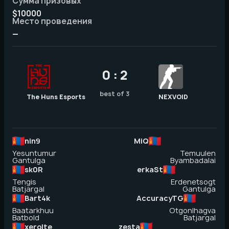
Сумма призовых
$10000
Место проведения
—
0 : 2
best of 3
The Huns Esports
NEXVOID
nin9
MiQ
Yesuntumur
Temuulen
Gantulga
Byambadalai
sk0R
erkaSt
Tengis
Erdenetsogt
Batjargal
Gantulga
Bart4k
AccuracyTG
Baatarkhuu
Otgonlhagva
Batbold
Batjargal
xerolte
zesta