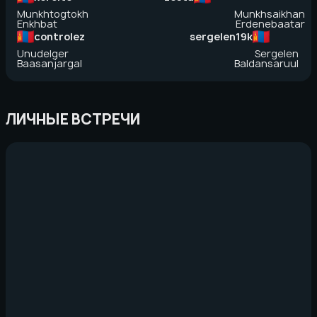
Munkhtogtokh
Munkhsaikhan
Enkhbat
Erdenebaatar
controlez
sergelen19k
Unudelger
Sergelen
Baasanjargal
Baldansaruul
ЛИЧНЫЕ ВСТРЕЧИ