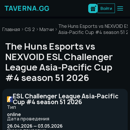
Перейти
к
Войти
содержимому
The Huns Esports vs NEXVOID ES
Главная
CS 2
Матчи
Asia-Pacific Cup #4 season 51 2
The Huns Esports vs
NEXVOID ESL Challenger
League Asia-Pacific Cup
#4 season 51 2026
ESL Challenger League Asia-Pacific
Cup #4 season 51 2026
Тип
online
Дата проведения
26.04.2026 — 03.05.2026