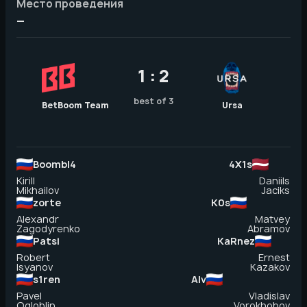
Место проведения
—
1 : 2
best of 3
BetBoom Team
Ursa
Boombl4
4X1s
Kirill
Daniils
Mikhailov
Jaciks
zorte
K0s
Alexandr
Matvey
Zagodyrenko
Abramov
Patsi
KaRnez
Robert
Ernest
Isyanov
Kazakov
s1ren
Alv
Pavel
Vladislav
Ogloblin
Vorokhobov