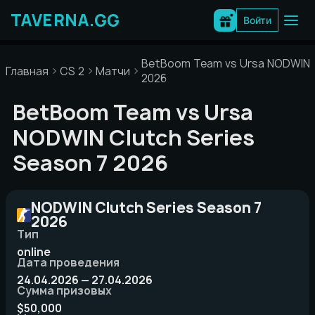
Перейти
к
Войти
содержимому
BetBoom Team vs Ursa NODWIN C
Главная
CS 2
Матчи
2026
BetBoom Team vs Ursa
NODWIN Clutch Series
Season 7 2026
NODWIN Clutch Series Season 7
2026
Тип
online
Дата проведения
24.04.2026 — 27.04.2026
Сумма призовых
$50,000