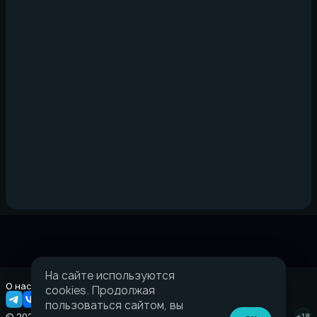
На сайте используются
О нас
Правовая информация
cookies. Продолжая
пользоваться сайтом, вы
© 2026 Taverna.gg
+18