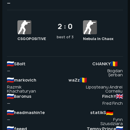
—
2 : 0
best of 3
CSGOPOSITIVE
Nebula In Chaox
SBolt
CHANKY
—
Bogdan
Șerban
markovich
waZz
Razmik
Lipoșteanu Andrei
Khachaturyan
Corneliu
Baronus
FinchY
—
Fred Finch
headmashin1e
statikS
—
Fynn
Szusdziara
feeed
Temny Prince