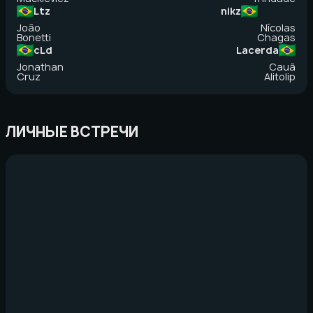
Ltz
nikz
João
Nícolas
Bonetti
Chagas
cLd
Lacerda
Jonathan
Cauã
Cruz
Alitolip
ЛИЧНЫЕ ВСТРЕЧИ