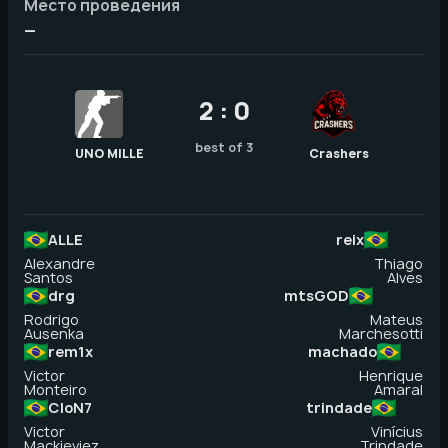
Место проведения
—
2 : 0
best of 3
UNO MILLE
Crashers
ALLE
reix
Alexandre
Thiago
Santos
Alves
drg
mtsGOD
Rodrigo
Mateus
Ausenka
Marchesotti
rem1x
machado
Victor
Henrique
Monteiro
Amaral
CloN7
trindade
Victor
Vinícius
Mackieviez
Trindade