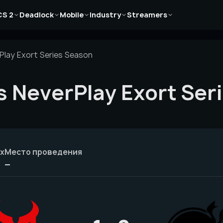
Новости
Новости
Новости
Новости
Новости
CS 2
Deadlock
Mobile
Industry
Streamers
Статьи
Статьи
Статьи
Статьи
Статьи
Гайды
Гайды
Гайды
Гайды
Гайды
lay Exort Series Season
NeverPlay Exort Ser
х
Место проведения
—