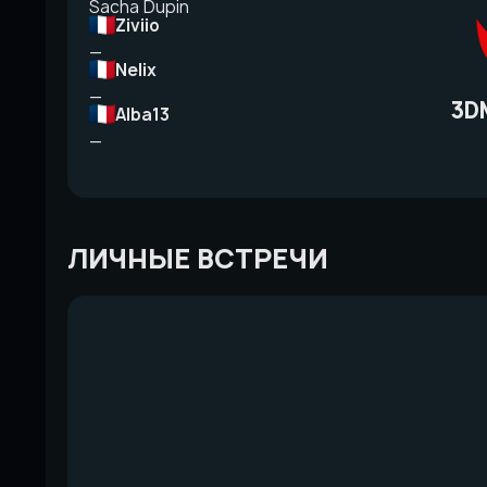
Sacha Dupin
Ziviio
—
Nelix
—
3D
Alba13
—
ЛИЧНЫЕ ВСТРЕЧИ