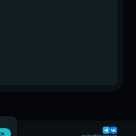
ОК
media@taverna.gg