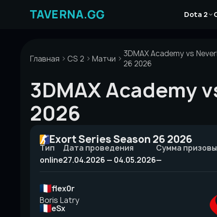
Перейти
Новости
к
Dota 2
Статьи
содержимому
Гайды
3DMAX Academy vs NeverP
Главная
CS 2
Матчи
26 2026
3DMAX Academy vs 
2026
Exort Series Season 26 2026
Тип
Дата проведения
Сумма призовы
online
27.04.2026 — 04.05.2026
—
flex0r
Boris Latry
eSx