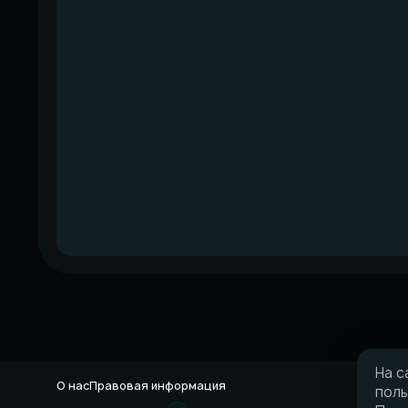
На с
О нас
Правовая информация
поль