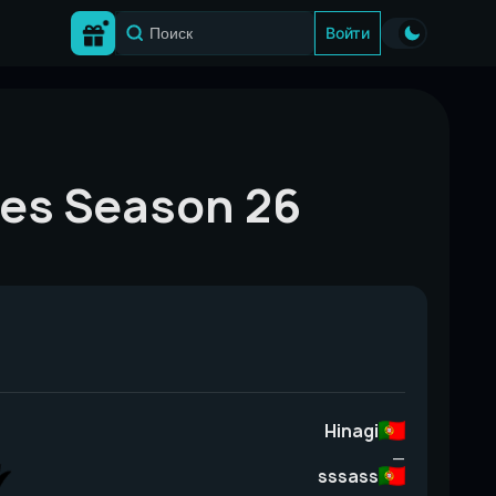
Войти
ies Season 26
Hinagi
—
sssass