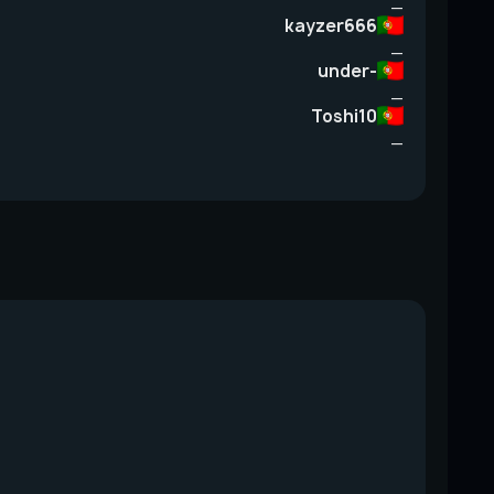
—
kayzer666
—
under-
—
Toshi10
—