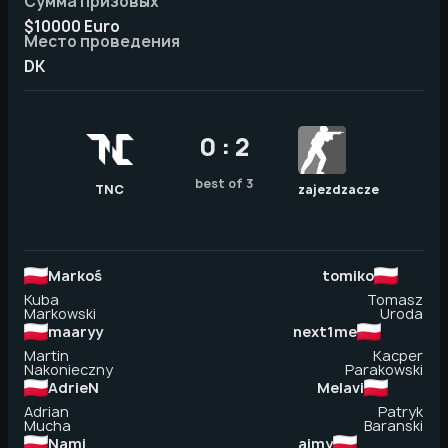
Сумма призовых
$10000 Euro
Место проведения
DK
0 : 2
best of 3
TNC
zajezdzacze
Markoś
tomiko
Kuba
Tomasz
Markowski
Uroda
maaryy
next1me
Martin
Kacper
Nakonieczny
Parakowski
AdrieN
Melavi
Adrian
Patryk
Mucha
Baranski
Nami
aimy