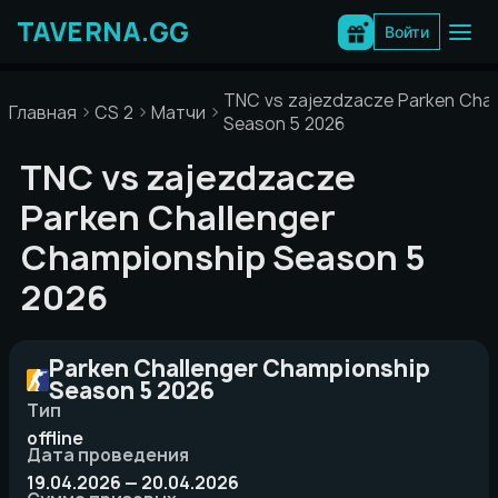
Перейти
к
Войти
содержимому
TNC vs zajezdzacze Parken Chal
Главная
CS 2
Матчи
Season 5 2026
TNC vs zajezdzacze
Parken Challenger
Championship Season 5
2026
Parken Challenger Championship
Season 5 2026
Тип
offline
Дата проведения
19.04.2026 — 20.04.2026