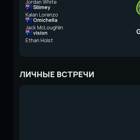
Jordan White
Sliimey
Kalan Lorenzo
Omichella
Jack McLoughlin
G
vision
Ethan Holst
ЛИЧНЫЕ ВСТРЕЧИ