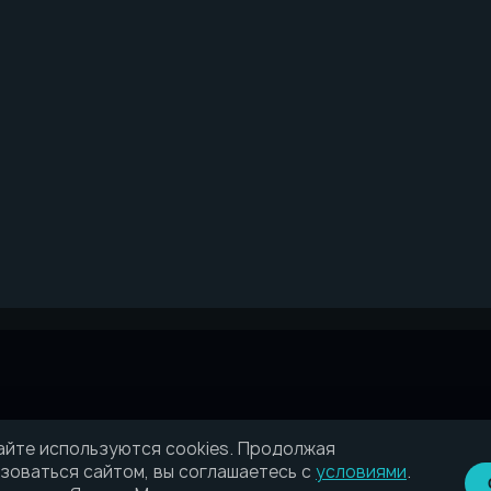
айте используются cookies. Продолжая
зоваться сайтом, вы соглашаетесь с
условиями
.