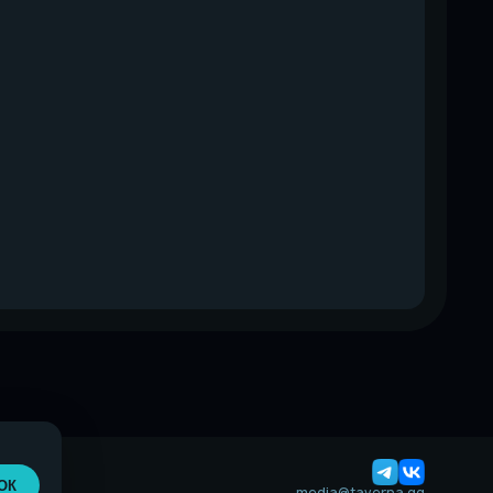
ОК
media@taverna.gg