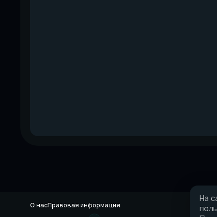
На с
О нас
Правовая информация
поль