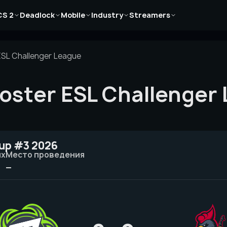
Новости
Новости
Новости
Новости
Новости
CS 2
Deadlock
Mobile
Industry
Streamers
Статьи
Статьи
Статьи
Статьи
Статьи
Гайды
Гайды
Гайды
Гайды
Гайды
SL Challenger League
oster ESL Challenger
Cup #3 2026
ых
Место проведения
—