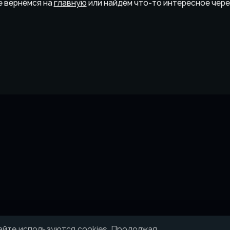
 вернёмся на
главную
или найдём что-то интересное чер
айте используются cookies. Продолжая