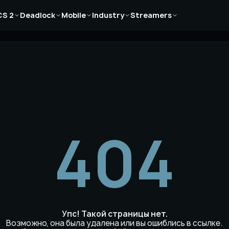
Новости
Новости
Новости
Новости
Новости
CS 2
Deadlock
Mobile
Industry
Streamers
Статьи
Статьи
Статьи
Статьи
Статьи
Гайды
Гайды
Гайды
Гайды
Гайды
404
Упс! Такой страницы нет.
Возможно, она была удалена или вы ошиблись в ссылке.