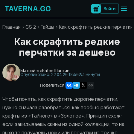
Перейти
к
Войти
содержимому
Главная
CS 2
Гайды
Как скрафтить редкие перчатки
Как скрафтить редкие
перчатки за дешево
Матвей «reKate» Шапкин
Опубликовано: 22.04.26 18:56
3 минуты
Поделиться:
Чтобы понять, как скрафтить дорогие перчатки,
нужно сначала разобраться, как вообще работают
крафты из «Тайного» в «Золотое». Принцип схож:
если закидываешь скины из одной коллекции, то на
выходе получаешь ножи или перчатки из той же