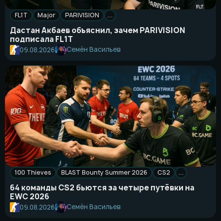
FL1T
Major
PARIVISION
…
Дастан Акбаев объяснил, зачем PARIVISION
подписала FL1T
Семён Васильев
09.08.2026
100 Thieves
BLAST Bounty Summer 2026
CS2
…
64 команды CS2 бьются за четыре путёвки на
EWC 2026
Семён Васильев
09.08.2026