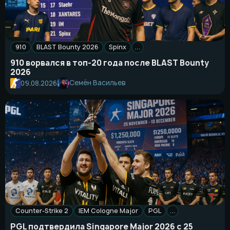
910
BLAST Bounty 2026
Spinx
…
910 ворвался в топ-20 года после BLAST Bounty
2026
Семён Васильев
09.08.2026
Counter-Strike 2
IEM Cologne Major
PGL
…
PGL подтвердила Singapore Major 2026 с 25