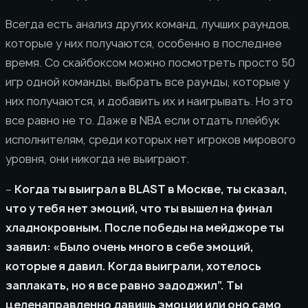
Всегда есть анализ других команд, лучших раундов,
которые у них получаются, особенно в последнее
время. Со скайбоксом можно посмотреть просто 50
игр одной команды, выбрать все раунды, которые у
них получаются, и добавить их и наигрывать. Но это
все равно не то. Даже в NBA если отдать плейбук
исполнителям, среди которых нет игроков мирового
уровня, они никогда не выиграют.
–
Когда ты выиграл в BLAST в Москве, ты сказал,
что у тебя нет эмоций, что ты вышел на финал
хладнокровным. После победы на мейджоре ты
заявил: «Было очень много в себе эмоций,
которые я давил. Когда выиграли, хотелось
заплакать, но я все равно задоджил”. Ты
целенаправленно давишь эмоции или оно само