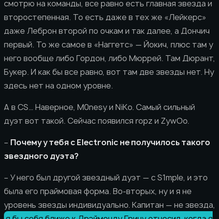
смотрю на команды, все равно есть главная звезда и
второстепенная. То есть даже в тех же «Лейкерс»
даже Леброн второй по очкам и так далее, а Дончич
первый. То же самое в «Наггетс» — Йокич, плюс там у
него вообще либо Гордон, либо Мюррей. Там Дюрант,
Букер. И как бы все равно, вот там две звезды нет. Ну
здесь нет на одном уровне.
А в CS… Наверное, M0nesy и NiKo. Самый сильный
дуэт вот такой. Сейчас появился ropz и ZywOo.
–
Почему у тебя с Electronic не получилось такого
звездного дуэта?
– У него был другой звездный дуэт — с S1mple, и это
была его праймовая форма. Во-вторых, ну и я не
уровень звезды индивидуально. Капитан — не звезда,
я бы себя ближе к Дрэймонду Грину относил, когда я