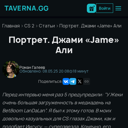
Перейти
к
Войти
содержимому
Главная
CS 2
Статьи
Портрет. Джами «Jame» Али
Портрет. Джами «Jame»
Али
Роман Галеев
Обновлено: 08.05.25 20:08
18 минут
Поделиться:
Перед интервью меня раз 5 предупредили: “У Жеки
очень большая загруженность в медиадень на
BetBoom LanDaLan”. Я был к этому готов. В моих
довольно казуальных для CS глазах Джами, как и
подобает Иисусу, — суперзвезда. Конечно, его