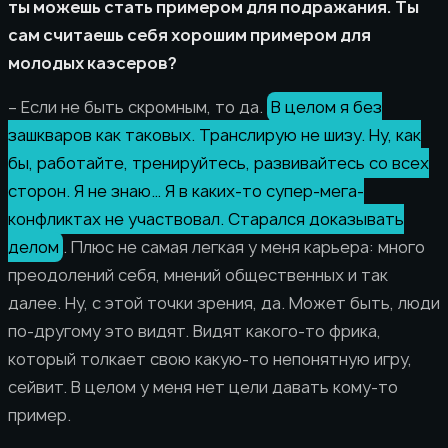
ты можешь стать примером для подражания. Ты
сам считаешь себя хорошим примером для
молодых каэсеров?
– Если не быть скромным, то да.
В целом я без
зашкваров как таковых. Транслирую не шизу. Ну, как
бы, работайте, тренируйтесь, развивайтесь со всех
сторон. Я не знаю… Я в каких-то супер-мега-
конфликтах не участвовал. Старался доказывать
делом
. Плюс не самая легкая у меня карьера: много
преодолений себя, мнений общественных и так
далее. Ну, с этой точки зрения, да. Может быть, люди
по-другому это видят. Видят какого-то фрика,
который толкает свою какую-то непонятную игру,
сейвит. В целом у меня нет цели давать кому-то
пример.