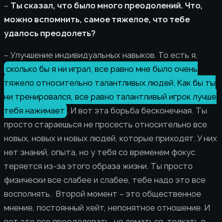
–
Ты сказал, что было много преодолений. Что,
можно вспомнить, самое тяжелое, что тебе
удалось преодолеть?
– Улучшение индивидуальных навыков. То есть я,
сколько бы я ни играл, все равно мне было очень
тяжело относительно талантливых людей. Как бы ты
ни тренировался, все равно талантливый игрок лучше
тебя нажимает
. И вот эта борьба бесконечная. Ты
просто стараешься не просесть относительно все
новых, новых и новых людей, которые приходят. У них
нет знаний, опыта, но у тебя со временем фокус
теряется из-за этого образа жизни. Ты просто
физически все слабее и слабее, тебе надо это все
восполнять. Второй момент – это общественное
мнение, постоянный хейт, непонятное отношение. И
вот это все преодолевать, не ломаться, толкать в