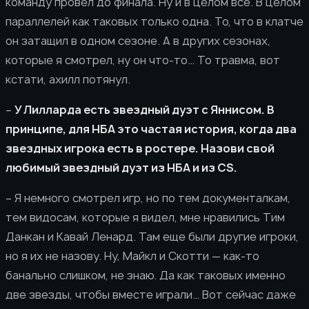
команду провел до финала. Ну и в целом все. В целом
параллелей как таковых только одна. То, что в клатче
он затащил в одном сезоне. А в других сезонах,
которые я смотрел, ну он что-то… То травма, вот
кстати, ахилл потянул.
–
У Лилларда есть звездный дуэт с Яннисом. В
принципе, для НБА это частая история, когда два
звездных игрока есть в ростере. Назови свой
любимый звездный дуэт из НБА и из CS.
– Я немного смотрел игр, но по тем документалкам,
тем видосам, которые я видел, мне нравились Тим
Данкан и Кавай Ленард. Там еще были другие игроки,
но я их не назову. Ну, Майкл и Скотти — как-то
банально слишком, не знаю. Да как таковых именно
две звезды, чтобы вместе играли… Вот сейчас даже