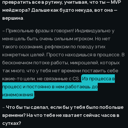
превратить все в рутину, учитывая, что ты — MVP
мейджора? Дальше как будто некуда, вот она —
вершина
.
– Прикольные фразы я говорил! Индивидуально у
меня цель быть очень сильным игроком. Но нет
такого осознания, рефлексии по поводу этих
конкретных целей. Просто находишься в процессе. В
бесконечном потоке работы, микроцелей, которых
так много, что у тебя нет времени поставить себе
какие-то цели, не связанные с CS.
Из процесса в
процесс и постоянно в нем работаешь до
изнеможения
.
–
Что бы ты сделал, если бы у тебя было побольше
времени? На что тебе не хватает сейчас часов в
сутках?