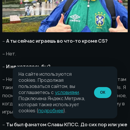
–
А ты сейчас играешь во что-то кроме CS?
– Нет.
–
И не хотелось бы?
На сайте используются
– Нет. Ну, хотелось бы… Игры — это другой мир, и там
cookies. Продолжая
пользоваться сайтом, вы
такие же эмоции. Вот, допустим, сериал Last of Us. Я
соглашаетесь с
условиями
.
ОК
посмотрел одну серию, и я понимаю: “Блин, наверное,
Подключена Яндекс.Метрика,
когда ты в игре, это намного прикольнее”. Поэтому в
которая также использует
cookies (
подробнее
).
игры я бы хотел играть, но в будущем.
–
Ты был фанатом Славы КПСС. До сих пор или уже