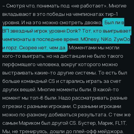
– Смотря что, понимать под «не работает». Многие
вкладывают в это победы на чемпионатах тир-1
уровня. И на это можно смотреть двояко.
Был ли в
ВП звездный игрок уровня Donk? Тот, кто выигрывает
чемпионаты в последнее время. M0nesy, NiKo, ZywOo
и ropz. Скорее нет, чем да.
Моментами мы могли
кого-то выиграть, но на дистанции не было такого
перфомящего человека, вокруг которого можно
выстраивать какие-то другие системы. То есть был
больше командный CS и старались играть за счет
других вещей. Многие моменты были. В какой-то
момент мы топ-6 были. Надо рассматривать разные
отрезки с разными игроками. С разными игроками
можно по-разному добиваться результата. С тем же
самым Мариком был другой CS. Бустер, Марик, FL1T.
Мы, не тренируясь, дошли до плей-офф мейджора.